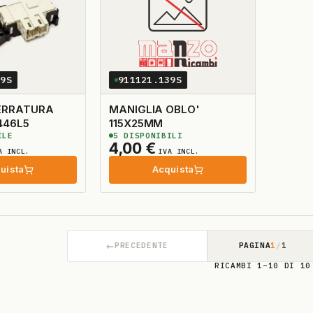
09S
911121.139S
ERRATURA
MANIGLIA OBLO'
446L5
115X25MM
ILE
5
DISPONIBILI
4,00
€
A INCL.
IVA INCL.
uista
Acquista
←
PRECEDENTE
PAGINA
1
/
1
RICAMBI 1–10 DI 10