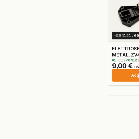
854121.0
ELETTROS
METAL. ZV
1
DISPONIB
9,00
€
IV
Acq