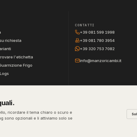
CONTATTI
a
+39 081 599 1998
su richiesta
+39 081 780 3954
arianti
+39 320 753 7082
trovare l'etichetta
info@manzoricambi.it
Guarnizione Frigo
Logs
uali.
REA
PEC
CODICE SDI
ello, ricordare il tema chiaro o scuro e
So
631
NA-395472
manzo@pec.manzoricambi.it
T04ZHR3
ing sono opzionali e li attiviamo solo se
Stefano Russo
Pri
&