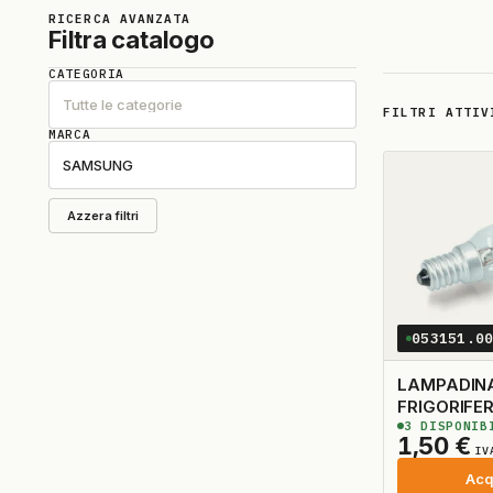
RICERCA AVANZATA
Filtra catalogo
CATEGORIA
Tutte le categorie
FILTRI ATTIV
MARCA
SAMSUNG
Azzera filtri
053151.0
LAMPADINA
3
DISPONIB
1,50
€
IV
Acq