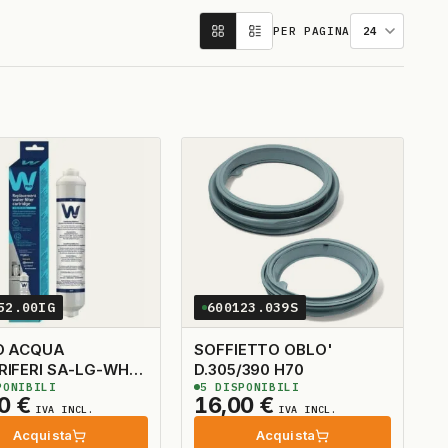
PER PAGINA
52.00IG
600123.039S
O ACQUA
SOFFIETTO OBLO'
RIFERI SA-LG-WH
D.305/390 H70
ONIBILI
5
DISPONIBILI
UBICINO CHE
50
€
16,00
€
A DENTRO
IVA INCL.
IVA INCL.
Acquista
Acquista