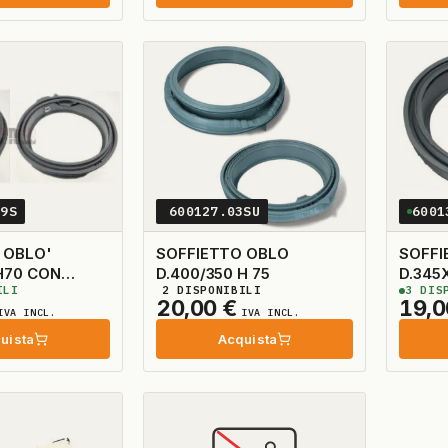
39S
600127.03SU
6001
 OBLO'
SOFFIETTO OBLO
SOFFI
D.400/350 H 75
D.345X400
ILI
2
DISPONIBILI
3
DISP
TUBET
20,00
€
19,
IVA INCL.
IVA INCL.
uista
Acquista