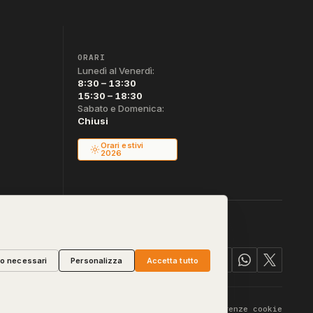
ORARI
Lunedì al Venerdì:
8:30 – 13:30
15:30 – 18:30
Sabato e Domenica:
Chiusi
Orari estivi
2026
lo necessari
Personalizza
Accetta tutto
vacy & Cookie
Termini
Diritto di Recesso
Preferenze cookie
·
·
·