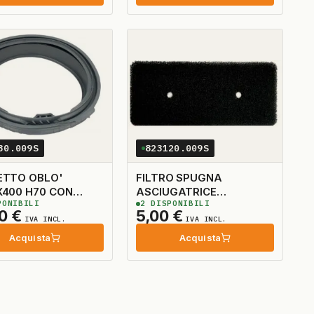
30.009S
823120.009S
ETTO OBLO'
FILTRO SPUGNA
 H70 CON
ASCIUGATRICE
ONIBILI
2
DISPONIBILI
TO CHIUSO
233X103X15
00
€
5,00
€
IVA INCL.
IVA INCL.
Acquista
Acquista