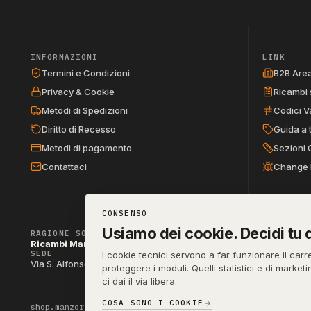
INFORMAZIONI
LINK
Termini e Condizioni
B2B Are
Privacy & Cookie
Ricambi 
Metodi di Spedizioni
Codici V
Diritto di Recesso
Guida a 
Metodi di pagamento
Sezioni 
Contattaci
Change 
CONSENSO
Usiamo dei cookie. Decidi tu q
RAGIONE SOCIALE
Ricambi Manzo di Manzo dott.ssa Raffaella & C. s.a.s.
SEDE
P. IVA
I cookie tecnici servono a far funzionare il carr
IT04790290
Via S. Alfonso Maria de Liguori 52, 80141 Napoli (NA)
proteggere i moduli. Quelli statistici e di market
ci dai il via libera.
COSA SONO I COOKIE
shop.manzoricambi.it
©
2001 – 2026