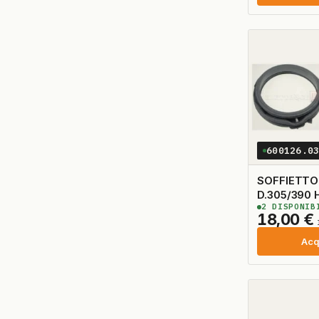
600126.0
SOFFIETTO
D.305/390 H70 CON
2
DISPONIB
TUBETTO
18,00
€
Acq