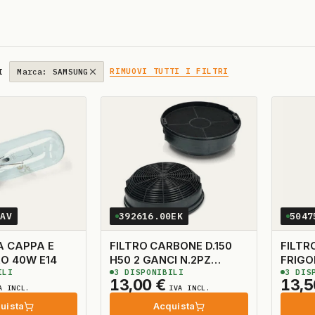
RIMUOVI TUTTI I FILTRI
I
Marca: SAMSUNG
0AV
392616.00EK
5047
 CAPPA E
FILTRO CARBONE D.150
FILTR
FRIGORIFERO 40W E14
H50 2 GANCI N.2PZ
FRIGO
ILI
3
DISPONIBILI
3
DISP
TYPE47
CON T
13,00
€
13,
ENTR
A INCL.
IVA INCL.
uista
Acquista