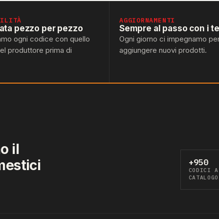
BILITÀ
AGGIORNAMENTI
lata pezzo per pezzo
Sempre al passo con i t
amo ogni codice con quello
Ogni giorno ci impegnamo pe
del produttore prima di
aggiungere nuovi prodotti.
 il
mestici
+950
CODICI A
CATALOGO