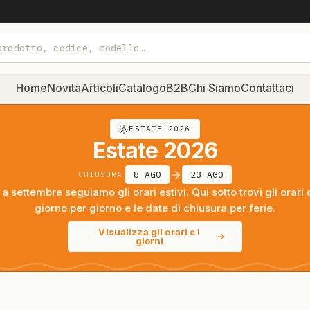
Home
Novità
Articoli
Catalogo
B2B
Chi Siamo
Contattaci
ESTATE 2026
Estate 2026
8 AGO
23 AGO
CHIUSURA
a settembre seguiamo gli orari estivi. Qui sotto trovi gli orari 
giorno per giorno e le date di chiusura per ferie.
Visualizza gli orari e i
giorni