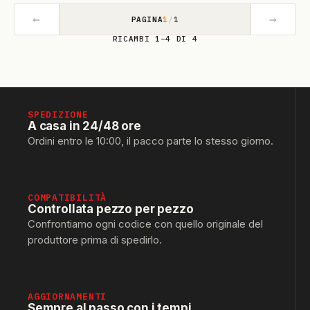
←
→
PAGINA
1
/
1
RICAMBI 1–4 DI 4
SPEDIZIONE
A casa in 24/48 ore
Ordini entro le 10:00, il pacco parte lo stesso giorno.
COMPATIBILITÀ
Controllata pezzo per pezzo
Confrontiamo ogni codice con quello originale del
produttore prima di spedirlo.
AGGIORNAMENTI
Sempre al passo con i tempi