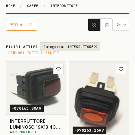
HOME
/
CAFFE
/
INTERRUTTORE
INTERRUTTO­RE
Filtri
· 01
1 filtro attivo
FILTRI ATTIVI
Categoria: INTERRUTTORE
RIMUOVI TUTTI I FILTRI
Aggiungi ai preferiti
Aggiungi
070163.00AV
INTERRUTTORE
LUMINOSO 19X13 4C
070163.16AV
DISPONIBILE
LUCE.FROG ROSS0
3
DISPONIBILI