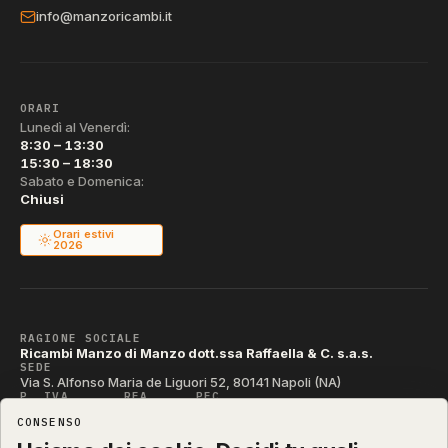
info@manzoricambi.it
ORARI
Lunedì al Venerdì:
8:30 – 13:30
15:30 – 18:30
Sabato e Domenica:
Chiusi
Orari estivi
2026
RAGIONE SOCIALE
Ricambi Manzo di Manzo dott.ssa Raffaella & C. s.a.s.
SEDE
Via S. Alfonso Maria de Liguori 52, 80141 Napoli (NA)
P. IVA
REA
PEC
IT04790290631
NA-395472
manzo@pec.manzoricambi.it
CONSENSO
CODICE SDI
T04ZHR3