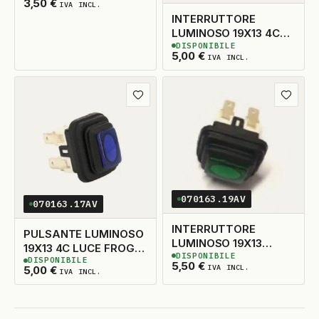
3,50
€
IVA INCL.
INTERRUTTORE
LUMINOSO 19X13 4C
DISPONIBILE
LUCE ARANCIONE
2
DISPONIBILI
5,00
€
IVA INCL.
Aggiungi ai preferiti
Aggiungi
070163.19AV
070163.17AV
INTERRUTTORE
PULSANTE LUMINOSO
LUMINOSO 19X13
19X13 4C LUCE FROG
DISPONIBILE
4C.LUCE FROG VERDE
2
DISPONIBILI
DISPONIBILE
BLU
3
DISPONIBILI
5,50
€
IVA INCL.
5,00
€
IVA INCL.