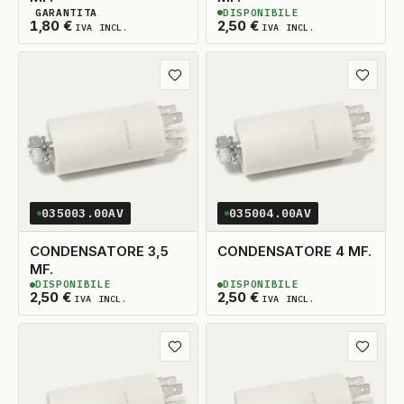
GARANTITA
DISPONIBILE
2
DISPONIBILI
2
DISPONIBILI
1,80
€
2,50
€
IVA INCL.
IVA INCL.
Aggiungi ai preferiti
Aggiungi
035003.00AV
035004.00AV
CONDENSATORE 3,5
CONDENSATORE 4 MF.
MF.
DISPONIBILE
DISPONIBILE
2
DISPONIBILI
2
DISPONIBILI
2,50
€
2,50
€
IVA INCL.
IVA INCL.
Aggiungi ai preferiti
Aggiungi