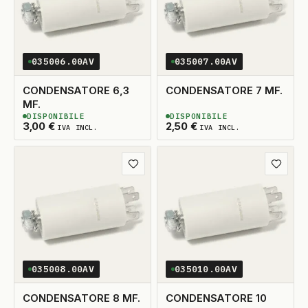
035006.00AV
035007.00AV
CONDENSATORE 6,3
CONDENSATORE 7 MF.
MF.
DISPONIBILE
DISPONIBILE
2
DISPONIBILI
3
DISPONIBILI
3,00
€
2,50
€
IVA INCL.
IVA INCL.
Aggiungi ai preferiti
Aggiungi
035008.00AV
035010.00AV
CONDENSATORE 8 MF.
CONDENSATORE 10