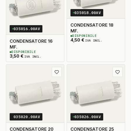
035018.00AV
CONDENSATORE 18
035016.00AV
MF.
DISPONIBILE
2
DISPONIBILI
4,50
€
CONDENSATORE 16
IVA INCL.
MF.
DISPONIBILE
2
DISPONIBILI
3,50
€
IVA INCL.
Aggiungi ai preferiti
Aggiungi
035020.00AV
035026.00AV
CONDENSATORE 20
CONDENSATORE 25