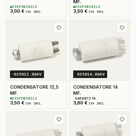
MF.
DISPONIBILE
DISPONIBILE
2
DISPONIBILI
2
DISPONIBILI
3,00
€
3,50
€
IVA INCL.
IVA INCL.
Aggiungi ai preferiti
Aggiungi
035012.00AV
035014.00AV
CONDENSATORE 12,5
CONDENSATORE 14
MF.
MF.
DISPONIBILE
GARANTITA
2
DISPONIBILI
2
DISPONIBILI
3,50
€
3,80
€
IVA INCL.
IVA INCL.
Aggiungi ai preferiti
Aggiungi