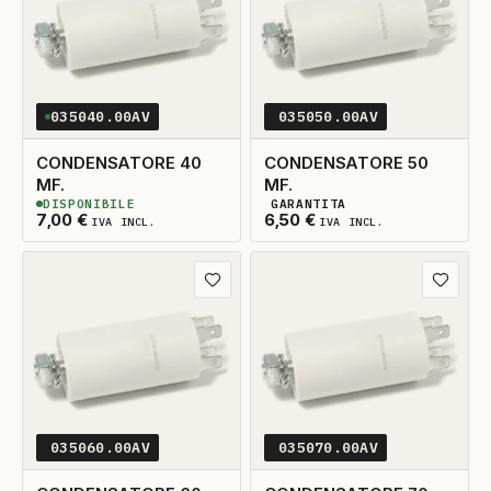
035040.00AV
035050.00AV
CONDENSATORE 40
CONDENSATORE 50
MF.
MF.
DISPONIBILE
GARANTITA
2
DISPONIBILI
2
DISPONIBILI
7,00
€
6,50
€
IVA INCL.
IVA INCL.
Aggiungi ai preferiti
Aggiungi
035060.00AV
035070.00AV