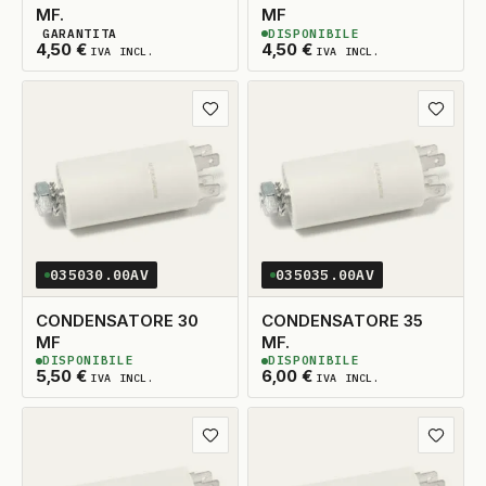
MF.
MF
GARANTITA
DISPONIBILE
2
DISPONIBILI
2
DISPONIBILI
4,50
€
4,50
€
IVA INCL.
IVA INCL.
Aggiungi ai preferiti
Aggiungi
035030.00AV
035035.00AV
CONDENSATORE 30
CONDENSATORE 35
MF
MF.
DISPONIBILE
DISPONIBILE
2
DISPONIBILI
2
DISPONIBILI
5,50
€
6,00
€
IVA INCL.
IVA INCL.
Aggiungi ai preferiti
Aggiungi