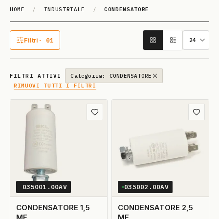
HOME
/
INDUSTRIALE
/
CONDENSATORE
CONDENSA­TO­RE
Filtri
· 01
1 filtro attivo
FILTRI ATTIVI
Categoria: CONDENSATORE
RIMUOVI TUTTI I FILTRI
Aggiungi ai preferiti
Aggiungi
035001.00AV
035002.00AV
CONDENSATORE 1,5
CONDENSATORE 2,5
MF.
MF.