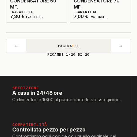
CONDENSATORE 60
CONDENSATORE 70
MF.
MF.
GARANTITA
GARANTITA
2
DISPONIBILI
2
DISPONIBILI
7,30
€
7,00
€
IVA INCL.
IVA INCL.
←
→
PAGINA
1
/
1
RICAMBI 1–20 DI 20
SPEDIZIONE
A casa in 24/48 ore
Ordini entro le 10:00, il pacco parte lo stesso giorno.
COMPATIBILITÀ
Controllata pezzo per pezzo
Confrontiamo ogni codice con quello originale del