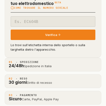
(funzione
BETA
tuo elettrodomestico
COME TROVARE IL NUMERO SERIALE
in
beta)
Codice
modello
Verifica
Lo trovi sull'etichetta interna dello sportello o sulla
targhetta dietro l'apparecchio.
01
· SPEDIZIONE
24/48h
Spedizione in Italia
02
· RESO
30 giorni
Diritto di recesso
03
· PAGAMENTO
Sicuro
Carte, PayPal, Apple Pay