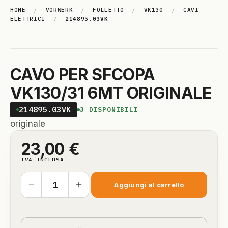
HOME
/
VORWERK
/
FOLLETTO
/
VK130
/
CAVI
ELETTRICI
/
214895.03VK
CAVO PER SFCOPA
VK130/31 6MT ORIGINALE
214895.03VK
3
DISPONIBILI
originale
23,00
€
IVA INCLUSA
Aggiungi al carrello