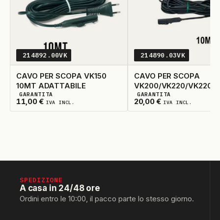
214892.00VK
214890.03VK
CAVO PER SCOPA VK150
CAVO PER SCOPA
10MT ADATTABILE
VK200/VK220/VK220S
GARANTITA
GARANTITA
ORIGINALE
3
DISPONIBILI
3
DISPONIBILI
11,00
€
20,00
€
IVA INCL.
IVA INCL.
SPEDIZIONE
A casa in 24/48 ore
Ordini entro le 10:00, il pacco parte lo stesso giorno.