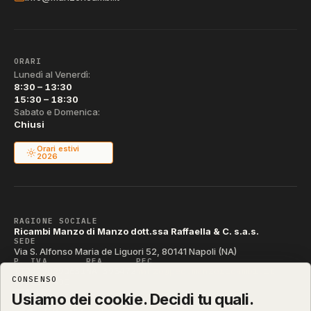
ORARI
Lunedì al Venerdì:
8:30 – 13:30
15:30 – 18:30
Sabato e Domenica:
Chiusi
Orari estivi
2026
RAGIONE SOCIALE
Ricambi Manzo di Manzo dott.ssa Raffaella & C. s.a.s.
SEDE
Via S. Alfonso Maria de Liguori 52, 80141 Napoli (NA)
P. IVA
REA
PEC
IT04790290631
NA-395472
manzo@pec.manzoricambi.it
CONSENSO
CODICE SDI
T04ZHR3
Usiamo dei cookie. Decidi tu quali.