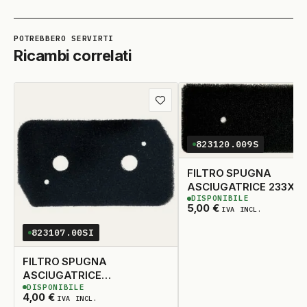
Ricambi correlati
Aggiungi
ai
preferiti
823120.009S
FILTRO SPUGNA
ASCIUGATRICE 233X10
DISPONIBILE
2
DISPONIBILI
5,00
€
IVA INCL.
823107.00SI
FILTRO SPUGNA
ASCIUGATRICE
DISPONIBILE
232X13030X20
2
DISPONIBILI
4,00
€
IVA INCL.