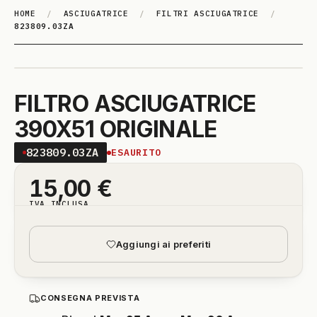
HOME
/
ASCIUGATRICE
/
FILTRI ASCIUGATRICE
/
823809.03ZA
FILTRO ASCIUGATRICE
390X51 ORIGINALE
823809.03ZA
ESAURITO
15,00
€
IVA INCLUSA
Aggiungi ai preferiti
CONSEGNA PREVISTA