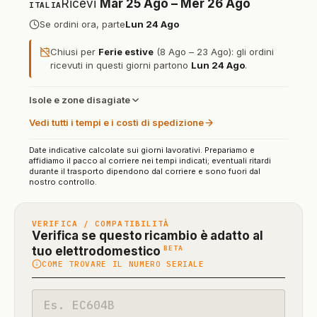
Ricevi
Mar 25 Ago – Mer 26 Ago
ITALIA
Se ordini ora, parte
Lun 24 Ago
Chiusi per
Ferie estive
(8 Ago – 23 Ago): gli ordini
ricevuti in questi giorni partono
Lun 24 Ago
.
Isole e zone disagiate
Vedi tutti i tempi e i costi di spedizione
Date indicative calcolate sui giorni lavorativi. Prepariamo e
affidiamo il pacco al corriere nei tempi indicati; eventuali ritardi
durante il trasporto dipendono dal corriere e sono fuori dal
nostro controllo.
VERIFICA / COMPATIBILITÀ
Verifica se questo ricambio è adatto al
(funzione
BETA
tuo elettrodomestico
COME TROVARE IL NUMERO SERIALE
in
beta)
Codice
modello