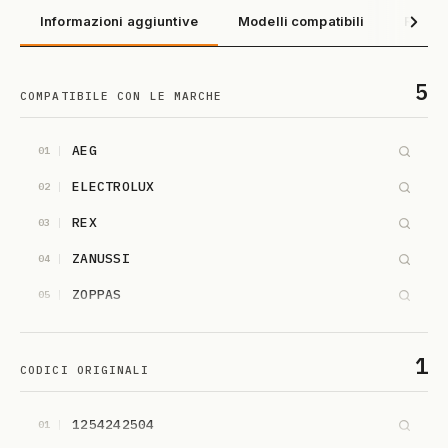
Informazioni aggiuntive
Modelli compatibili
Recens
5
COMPATIBILE CON LE MARCHE
AEG
01
ELECTROLUX
02
REX
03
ZANUSSI
04
ZOPPAS
05
1
CODICI ORIGINALI
1254242504
01