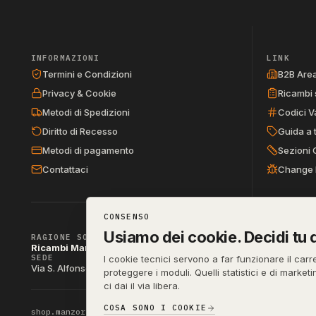
INFORMAZIONI
LINK
Termini e Condizioni
B2B Are
Privacy & Cookie
Ricambi 
Metodi di Spedizioni
Codici V
Diritto di Recesso
Guida a 
Metodi di pagamento
Sezioni 
Contattaci
Change 
CONSENSO
Usiamo dei cookie. Decidi tu q
RAGIONE SOCIALE
Ricambi Manzo di Manzo dott.ssa Raffaella & C. s.a.s.
SEDE
P. IVA
I cookie tecnici servono a far funzionare il carr
IT04790290
Via S. Alfonso Maria de Liguori 52, 80141 Napoli (NA)
proteggere i moduli. Quelli statistici e di market
ci dai il via libera.
COSA SONO I COOKIE
shop.manzoricambi.it
©
2001 – 2026