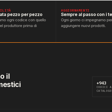
BILITÀ
AGGIORNAMENTI
lata pezzo per pezzo
Sempre al passo con i t
amo ogni codice con quello
Ogni giorno ci impegnamo pe
del produttore prima di
aggiungere nuovi prodotti.
 il
mestici
+943
CODICI A
CATALOGO