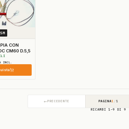
3SM
 CON
OC CM60 D.5,5
ILI
A INCL.
uista
←
PRECEDENTE
PAGINA
1
/
1
RICAMBI 1–9 DI 9