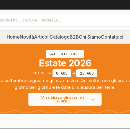
Home
Novità
Articoli
Catalogo
B2B
Chi Siamo
Contattaci
ESTATE 2026
Estate 2026
8 AGO
23 AGO
CHIUSURA
a settembre seguiamo gli orari estivi. Qui sotto trovi gli orari 
giorno per giorno e le date di chiusura per ferie.
Visualizza gli orari e i
giorni