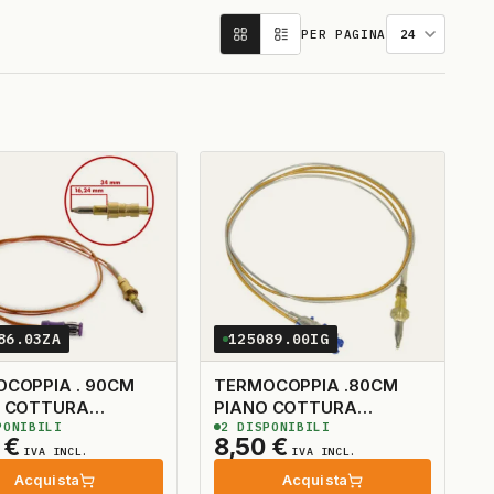
PER PAGINA
86.03ZA
125089.00IG
COPPIA . 90CM
TERMOCOPPIA .80CM
O COTTURA
PIANO COTTURA
ONIBILI
2
DISPONIBILI
STO TONDO
INNESTO TONDO
0
€
8,50
€
IVA INCL.
IVA INCL.
Acquista
Acquista