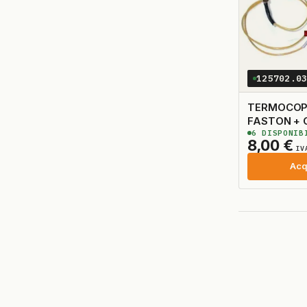
125702.0
TERMOCOPPIA
FASTON + 
6
DISPONIB
8,00
€
IV
Acq