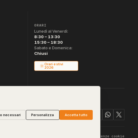
ORARI
Lunedì al Venerdì:
8:30 – 13:30
15:30 – 18:30
Sabato e Domenica:
Chiusi
Orari estivi
2026
lo necessari
Personalizza
Accetta tutto
vacy & Cookie
Termini
Diritto di Recesso
Preferenze cookie
·
·
·