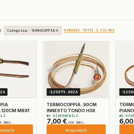
RIMUOVI TUTTI I FILTRI
I
Categoria: TERMOCOPPIA
0ZA
125079.00ZA
1250
PIA
TERMOCOPPIA .90CM
TERMO
FILETTATA .120CM M8X1
INNESTO TONDO H38
PIAN
ILI
3
DISPONIBILI
2
DISP
INNE
7,00
€
6,0
A INCL.
IVA INCL.
uista
Acquista