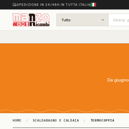
SPEDIZIONE IN 24/48H IN TUTTA ITALIA
Tutto
Da giugno 
HOME
/
SCALDABAGNO E CALDAIA
/
TERMOCOPPIA
TERMO­COPPIA