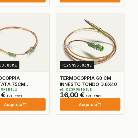
53.03ME
125455.03ME
OCOPPIA
TERMOCOPPIA 60 CM
TA 75CM
INNESTO TONDO D.6X40
ONIBILI
1
DISPONIBILE
STO TONDO
0
€
16,00
€
IVA INCL.
IVA INCL.
Acquista
Acquista