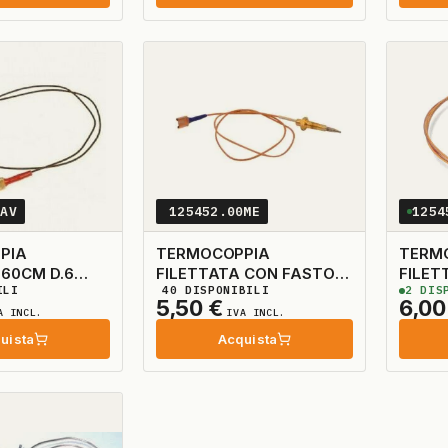
0AV
125452.00ME
1254
PIA
TERMOCOPPIA
TERM
6
FILETTATA CON FASTON
FILETTA
ILI
40
DISPONIBILI
2
DISP
+ OC .90CM D.6X0.75
INNE
5,50
€
6,0
PER T/CORONA
A INCL.
IVA INCL.
uista
Acquista