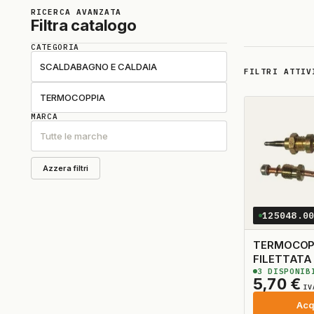
RICERCA AVANZATA
Filtra catalogo
CATEGORIA
SCALDABAGNO E CALDAIA
FILTRI ATTIV
TERMOCOPPIA
MARCA
Tutte le marche
Azzera filtri
125048.0
TERMOCOP
3
DISPONIB
5,70
€
IV
Acq