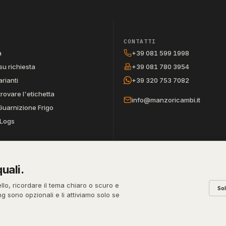
CONTATTI
a
+39 081 599 1998
su richiesta
+39 081 780 3954
arianti
+39 320 753 7082
trovare l'etichetta
info@manzoricambi.it
Guarnizione Frigo
Logs
uali.
REA
PEC
CODICE SDI
ello, ricordare il tema chiaro o scuro e
So
631
NA-395472
manzo@pec.manzoricambi.it
T04ZHR3
ing sono opzionali e li attiviamo solo se
Stefano Russo
Pri
&